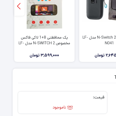
کیف کنسول N-Switch 2 مدل LF-
پک محافظتی 8+1 لاکی فاکس
N041
مخصوص N-SWITCH 2 مدل LF-
N034
2,645
تومان
3,599,000
تومان
قیمت:
ناموجود