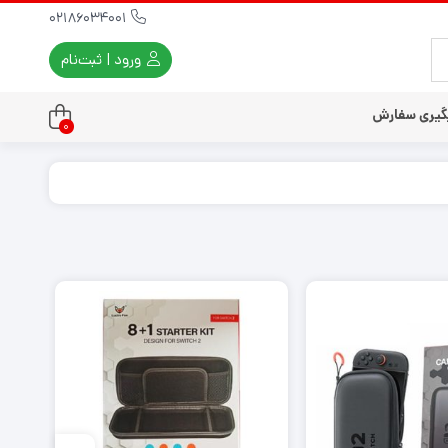
02186034001
ورود | ثبت‌نام
گیری سفارش
0
تندو
تی و کلاسیک
ی استیشن 3
ی استیشن 2
ی استیشن VR
ت دسته کنسول