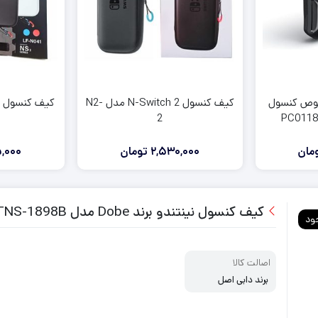
لوازم جانبی ایکس باکس وان
لوازم جانبی ایکس باکس 360
وص کنسول
کیف کنسول N-Switch 2 مدل N2-
2
مان
2,530,000
تومان
,000
کیف کنسول نینتندو برند Dobe مدل TNS-1898B
ود
اصالت کالا
برند دابی اصل