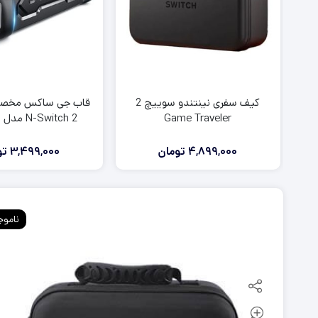
کیف سفری نینتندو سوییچ 2
قاب جی ساکس مخص
Game Traveler
N-Switch 2 مدل PC0118
4,899,000
تومان
3,499,000
تو
ناموج