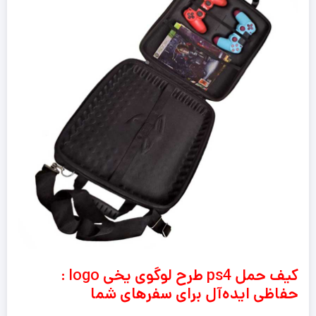
کیف حمل ps4 طرح لوگوی یخی logo :
حفاظی ایده‌آل برای سفرهای شما