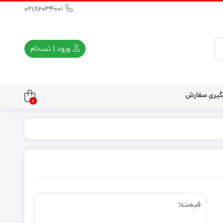
02186034001
ورود | ثبت‌نام
گیری سفارش
0
تندو
تی و کلاسیک
ی استیشن 3
ی استیشن 2
ی استیشن VR
ت دسته کنسول
قیمت: