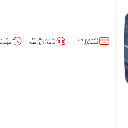
آنالوگ دسته ایکس باکس series
روکش و محافظ دسته series
فرمان بازی ایکس باکس series
لوازم جانبی ایکس باکس وان
لوازم جانبی ایکس باکس 360
تضمین بهترین
پشتیبانی عالی ۲۴
بازگشت و
قیمت بازار
ساعته، ۷ روز هفته
صورت عد