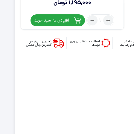
1,195,000
تومان
تعداد:
افزودن به سبد خرید
کیف
حمل
کنسول
جه در
اصالت کالاها از برترین
تحویل سریع در
م رضایت
برندها
کمترین زمان ممکن
PS5
slim
طرح
LAST
OF
US