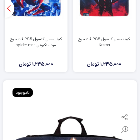
کیف حمل کنسول PS5 فت طرح
کیف حمل کنسول PS5 فت طرح
Kratos
مرد عنکبوتی spider man
1,245,000
تومان
1,245,000
تومان
ناموجود