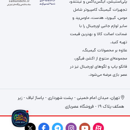
پلی‌استیشن، ایکس‌باکس و نینتندو،
تجهیزات گیمینگ کامپیوتر شامل
موس، کیبورد، هدست، ماوس‌پد و
سایر لوازم جانبی اورجینال را با
ضمانت اصالت کالا و بهترین قیمت
تهیه کنید.
علاوه بر محصولات گیمینگ،
مجموعه‌ای متنوع از اکشن فیگور،
فانکو پاپ و لگوهای اورجینال نیز در
عصر بازی عرضه می‌شود.
تهران، میدان امام خمینی - پشت شهرداری - پاساژ لباف - زیر
همکف پلاک 19 - فروشگاه عصربازی