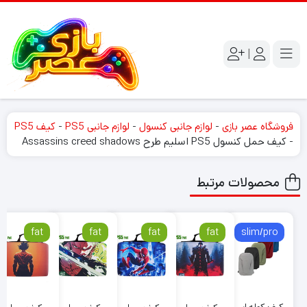
|
فروشگاه عصر بازی
-
لوازم جانبی کنسول
-
لوازم جانبی PS5
-
کیف PS5
-
کیف حمل کنسول PS5 اسلیم طرح Assassins creed shadows
محصولات مرتبط
fat
fat
fat
fat
slim/pro