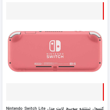
کنسول نینتندو سوییچ لایت مدل Nintendo Switch Lite