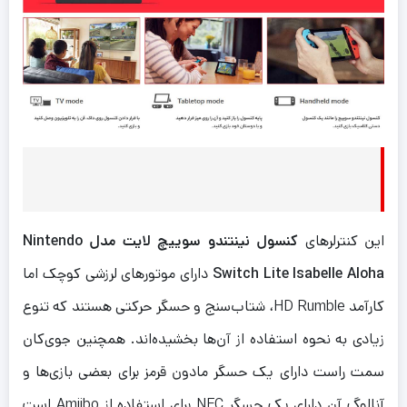
این کنترلرهای
کنسول نینتندو سوییچ لایت مدل Nintendo
Switch Lite Isabelle Aloha
دارای موتورهای لرزشی کوچک اما
کارآمد HD Rumble، شتاب‌سنج و حسگر حرکتی هستند که تنوع
زیادی به نحوه استفاده از آن‌ها بخشیده‌اند. همچنین جوی‌کان
سمت راست دارای یک حسگر مادون قرمز برای بعضی بازی‌ها و
آنالوگ آن دارای یک حسگر NFC برای استفاده از Amiibo است