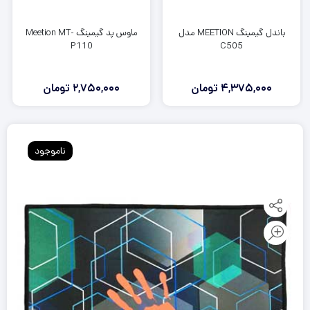
باندل گیمینگ MEETION مدل
ماوس پد گیمینگ Meetion MT-
P110
C505
4,375,000
تومان
2,750,000
تومان
ناموجود