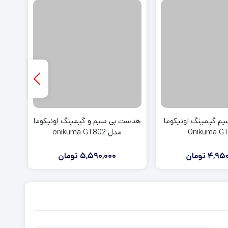
ی استیشن VR
ت دسته کنسول
 گیمینگ اونیکوما
هدست بی سیم و گیمینگ اونیکوما
ه
Onikuma G
مدل onikuma GT802
4,950
تومان
5,590,000
تومان