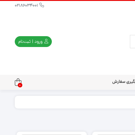
02186034001
ورود | ثبت‌نام
گیری سفارش
0
تندو
تی و کلاسیک
ی استیشن 3
ی استیشن 2