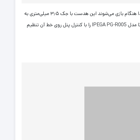
هدست گیمینگ ipega محصولی مقرون به صرفه برای گیمرها است این هدست گیمینگ دارای گوشی‌های بزرگی است که مانع ورود صدا هنگام بازی می‌شوند این هدست با جک ۳٫۵ میلی‌متری به
تمام کنسول‌ها متصل می‌شود و دارای یک میکروفون برای چت هنگام بازی است شما همچنین می‌توانید صدای هدست گیمینگ آی پگا مدل IPEGA PG-R005 را با کنترل پنل روی خط آن تنظیم