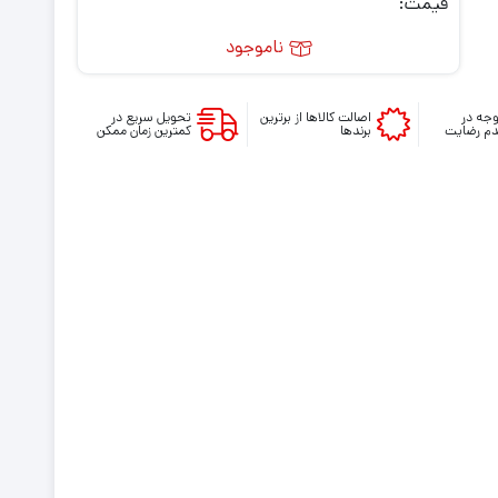
قیمت:
ناموجود
جه در
اصالت کالاها از برترین
تحویل سریع در
م رضایت
برندها
کمترین زمان ممکن