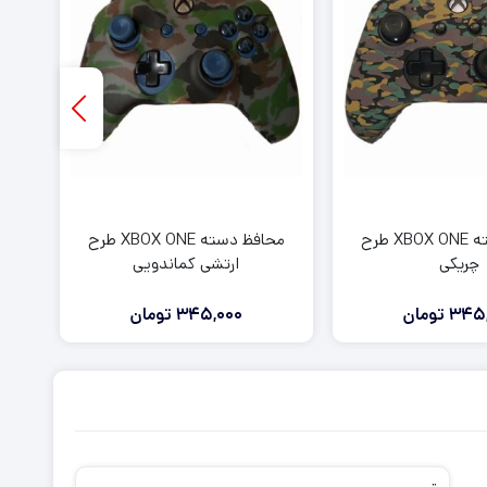
محافظ دسته XBOX ONE طرح
محافظ دسته XBOX ONE طرح
چریکی
ارتشی کماندویی
345,
تومان
345,000
تومان