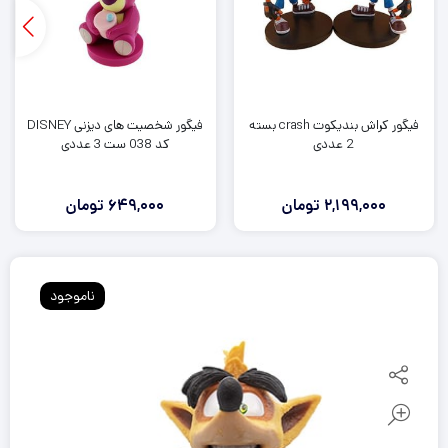
فیگور کراش بندیکوت crash بسته
فیگور شخصیت های دیزنی DISNEY
2 عددی
کد 038 ست 3 عددی
2,199,000
تومان
649,000
تومان
ناموجود