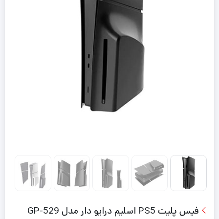
فیس پلیت PS5 اسلیم درایو دار مدل GP-529