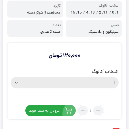
انتخاب آنالوگ
کاربرد
1، 10، 11، 12، 13، 14، 15، 16،
محافظت از شوکر دسته
17، 18، 19، 2، 20، 21، 22، 23، 2
4، 25، 26، 27، 28، 3، 4، 5، 6، 7،
جنس
تعداد
8، 9
سيليکون و پلاستیک
بسته 2 عددی
120,000
تومان
انتخاب آنالوگ
تعداد:
افزودن به سبد خرید
روکش
های
آنالوگ