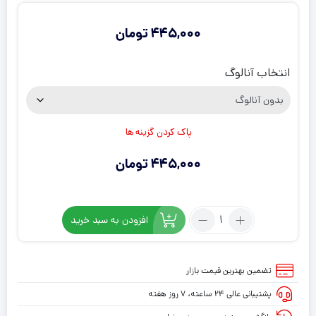
445,000
تومان
انتخاب آنالوگ
پاک کردن گزینه ها
445,000
تومان
تعداد:
افزودن به سبد خرید
روکش
دسته
PS5
تضمین بهترین قیمت بازار
مدل
پشتیبانی عالی ۲۴ ساعته، ۷ روز هفته
ضد
لغزش