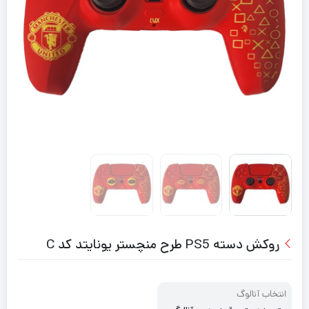
روکش دسته PS5 طرح منچستر یونایتد کد C
انتخاب آنالوگ