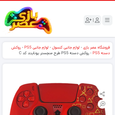
|
فروشگاه عصر بازی
-
لوازم جانبی کنسول
-
لوازم جانبی PS5
-
روکش
دسته PS5
-
روکش دسته PS5 طرح منچستر یونایتد کد C