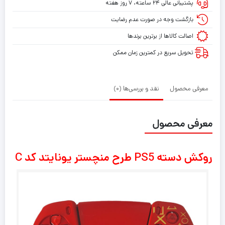
پشتیبانی عالی ۲۴ ساعته، ۷ روز هفته
منچستر
یونایتد
بازگشت وجه در صورت عدم رضایت
کد
اصالت کالاها از برترین برندها
C
تحویل سریع در کمترین زمان ممکن
معرفی محصول
نقد و بررسی‌ها (0)
معرفی محصول
روکش دسته PS5 طرح منچستر یونایتد کد C