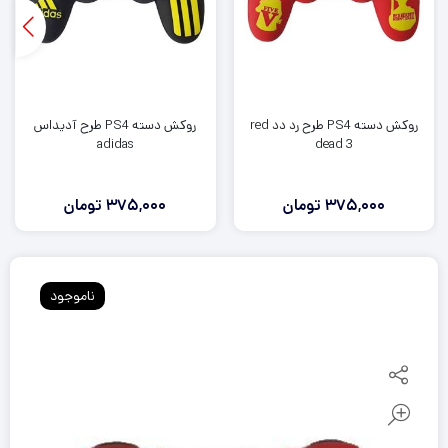
روکش دسته PS4 طرح رد دد red
روکش دسته PS4 طرح آدیداس
adidas
dead 3
375,000
تومان
375,000
تومان
ناموجود