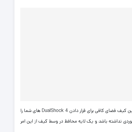
مخصوص و ضدضربه کنسول Playstation 4 این امکان را برای شما فراهم می‌کند تا با خیالی آسوده کنسول خود را جابجا کنید. این کیف فضای کافی برای قرار دادن DualShock 4 های شما را
P طوری طراحی شده که کنسول با دیگر وسایل برخوردی نداشته باشد و یک لایه محافظ در وسط کیف از این امر