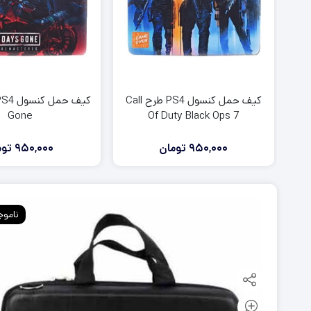
کیف حمل کنسول PS4 طرح Call
Gone
Of Duty Black Ops 7
950,000
تومان
950,000
توم
ناموج