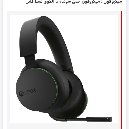
میکروفون
: میکروفون جمع شونده با الگوی ضبط قلبی