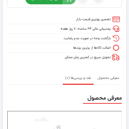
برچسب
کنسول
PS5
تضمین بهترین قیمت بازار
SLIM
پشتیبانی عالی ۲۴ ساعته، ۷ روز هفته
(GO)
طرح
بازگشت وجه در صورت عدم رضایت
ASSASSINS
اصالت کالاها از برترین برندها
CREED
تحویل سریع در کمترین زمان ممکن
معرفی محصول
نقد و بررسی‌ها (0)
معرفی محصول