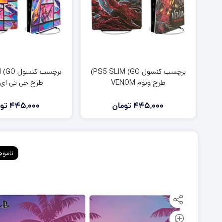
برچسب کنسول PS5 SLIM (GO)
طرح ونوم VENOM
طرح جی تی ای GTA
445,000
تومان
445,000
تو
ناموج