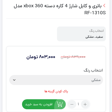
باتری و کابل شارژ 4 کاره دسته xbox 360 مدل
RF-1310S
انتخاب رنگ
سفید، مشکی
803,000
تومان
839,000
تومان
قیمت
قیمت
فعلی:
اصلی:
انتخاب رنگ
839,000
803,000
تومان
تومان.
بود.
پاک کردن گزینه ها
تعداد:
افزودن به سبد خرید
باتری