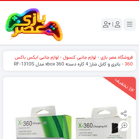
|
فروشگاه عصر بازی
-
لوازم جانبی کنسول
-
لوازم جانبی ایکس باکس
360
-
باتری و کابل شارژ 4 کاره دسته xbox 360 مدل RF-1310S
4
ت
خ
ف
ی
٪
ف