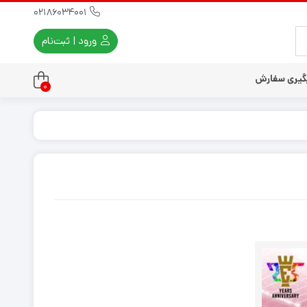
02186034001
ورود | ثبت‌نام
گیری سفارش
0
تندو
تی و کلاسیک
ی استیشن 3
ی استیشن 2
ی استیشن VR
ت دسته کنسول