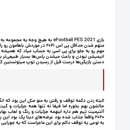
بازی eFootball PES 2021
دستی بازیکن‌ها درست قبل از رسیدن توپ ‫میتونستین کات داخل پا بدین، ‫سرضرب بزنین توی گل، و ضربات والی داشته باشین.
۲۰۲۰ واقعاً جذاب شده بود ‫عرضه‌های دیتا پک بود ‫این پک‌ها گیم پلی فوتبال رو بهتر میکردن ‫و اون رو تا حد بی‌نقص بودن میرسوندن
‫به نوعی یه توقف دائم برای این ماجراست ‫که یه جورایی هم میشه اسمش رو گذاشت ‫یه دیتا پک ۹ پر زرق و برق.برای مشاهده ادامه