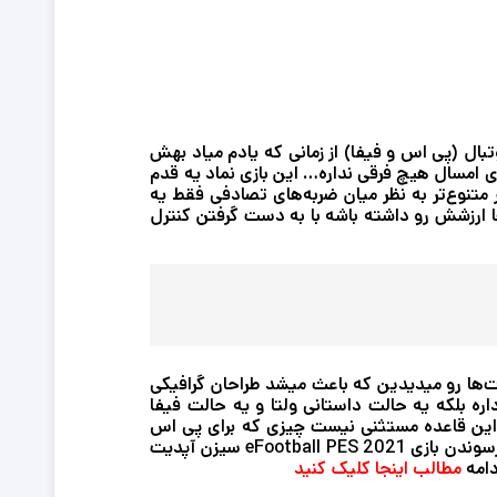
به هیچ وجه یه مجموعه به روز رسانی شده ‫از بازیکن ها و کیت ها نیست! ‫چیزی که هر دو غول فوتبال (پی اس و فیفا) ‫از زمانی که یادم میاد بهش
متهم شدن ‫حداقل پی اس ۲۰۲۱ در موردش باهامون رو راسته! ‫برای افرادی که بازی سال قبل رو امتحان نکردن… ‫که در واقع با بازی امسال هیچ فرقی نداره… ‫این بازی نماد یه قدم
مهم رو به جلو برای پی اسی به حساب میاد ‫که همیشه از لحاظ دقیق بودن و روان بودن از فیفا سر تر بوده ‫پاس‌ها یک مقدار متنوع‌تر به نظر میان ‫ضربه‌های تصادفی فقط یه
انیمیشن نبودن ‫و باعث میشدن پاس‌ها بسیار طبیعی‌تر باشن ‫و ظرافت کنترل‌ها باعث میشد ‫ساعت به ساعت یاد گرفتن کنترل‌ها ارزشش رو داشته باشه ‫با به دست گرفتن کنترل
‫البته زدن دکمه توقف و رفتن به منو ‫مثل این بود که انگار با ماشین زمان به سال ۲۰۰۵ رفتین ‫در اونجا یه سواره نظامی از صورت‌ها رو میدیدین ‫که باعث میشد طراحان گرافیکی
حالشون بهم بخوره ‫اما فیفا نه تنها همه جزئیات و کیت ها و اسم هایی ‫که دوست داشتین توی منو انتخاب تیم باشه رو داره ‫بلکه یه حالت داستانی ولتا و یه حالت فیفا
آلتیمیت تیم هم داره ‫اینهمه جزئیات و رنگ و لعاب ‫بهاییه که برای داشتن یه فوتبال بهتر باید بپردازین ‫و عرضه امسال هم از این قاعده مستثنی نیست ‫چیزی که برای پی اس
بازی eFootball PES 2021
سیزن آپدیت
مطالب اینجا کلیک کنید