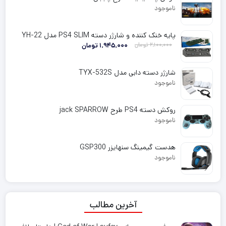
ناموجود
پایه خنک کننده و شارژر دسته PS4 SLIM مدل YH-22
قیمت فعلی: 1,945,000 تومان.
قیمت اصلی: 2,100,000 تومان بود.
2,100,000
تومان
1,945,000
تومان
شارژر دسته دابی مدل TYX-532S
ناموجود
روکش دسته PS4 طرح jack SPARROW
ناموجود
هدست گیمینگ سنهایزر GSP300
ناموجود
آخرین مطالب