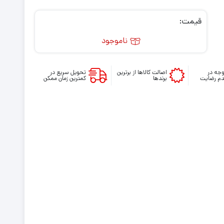
ی استیشن VR
ت دسته کنسول
قیمت:
ناموجود
جه در
اصالت کالاها از برترین
تحویل سریع در
م رضایت
برندها
کمترین زمان ممکن