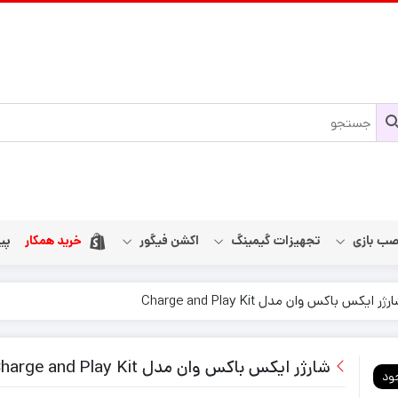
نصب بازی
تجهیزات گیمینگ
اکشن فیگور
خرید همکار
پی
رژر ایکس باکس وان مدل Charge and Play Kit
4
 و ایکس
کابل HDMI
کنسول نینتندو سوییچ
جانبی ایکس باکس سری اس و ایکس
لوازم جانبی نین
کنسول‌های دس
کابل شارژ دسته
دسته بازی (کنترلر) series
لوازم جانبی پل
شارژر ایکس باکس وان مدل Charge and Play Kit
ود
ی
پایه و فن و شارژ series
کابل تصویر و صدا
لوازم جانبی پل