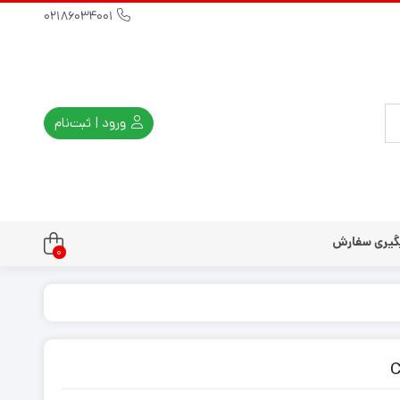
02186034001
ورود | ثبت‌نام
گیری سفارش
0
تندو
تی و کلاسیک
ی استیشن 3
ی استیشن 2