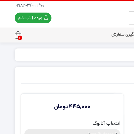
02186034001
ورود | ثبت‌نام
گیری سفارش
0
تندو
تی و کلاسیک
ی استیشن 3
ی استیشن 2
ی استیشن VR
ت دسته کنسول
445,000
تومان
انتخاب آنالوگ