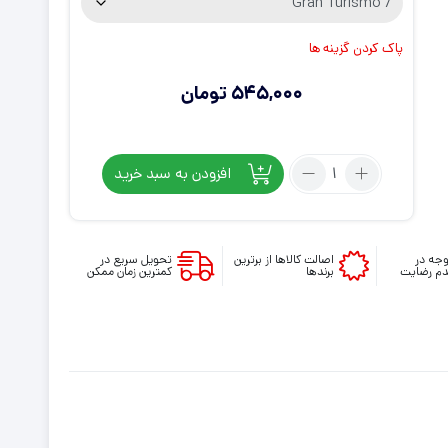
پاک کردن گزینه ها
545,000
تومان
تعداد:
افزودن به سبد خرید
روکش
دسته
PS5
مدل
جه در
اصالت کالاها از برترین
تحویل سریع در
م رضایت
برندها
کمترین زمان ممکن
ضد
لغزش
قرمز