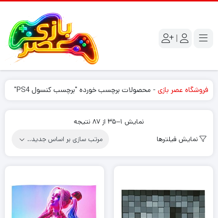
|
فروشگاه عصر بازی
-
محصولات برچسب خورده "برچسب کنسول PS4"
Sorted
نمایش 1–35 از 87 نتیجه
by
نمایش فیلترها
latest