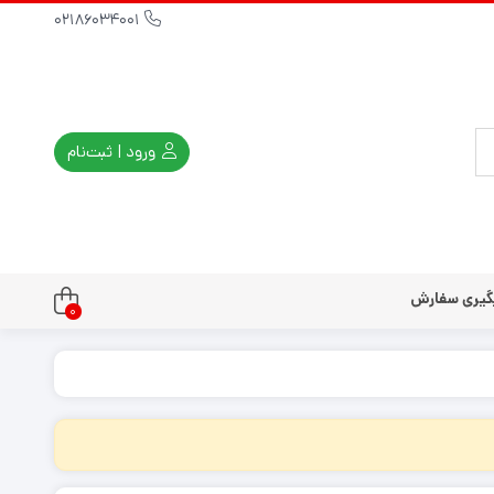
02186034001
ورود | ثبت‌نام
گیری سفارش
0
تندو
تی و کلاسیک
ی استیشن 3
ی استیشن 2