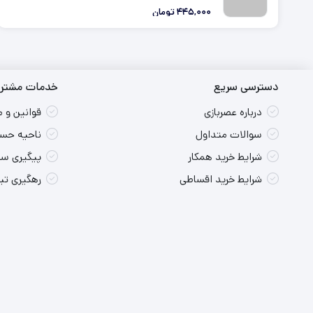
445,000
تومان
دسترسی سریع
خدمات مشتری
درباره عصربازی
قوانین و 
سوالات متداول
ناحیه حسا
شرایط خرید همکار
پیگیری س
شرایط خرید اقساطی
رهگیری ت