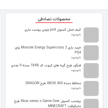
وان
کیف کنسول و دسته series
کابل هدست واقعیت مجازی
لوازم جانبی پل
 اس – ایکس
مبدل و رابط
هدست گیمینگ series
لوازم تعمیرا
P
یچ
برچسب و روکش کنسول series
محصولات تصادفی
آنالوگ دسته ایکس باکس series
روکش و محافظ دسته series
کیف حمل کنسول ps4 چرمی پوست ماری
فرمان بازی ایکس باکس series
ناموجود
لوازم جانبی ایکس باکس وان
لوازم جانبی ایکس باکس 360
خرید بازی Monster Energy Supercross 2 برای
PS4
ناموجود
فیگور طرح گربه های کیوت کد 1848 بسته 9 عددی
ناموجود
محافظ دسته XBOX 360 طرح DRAGON
ناموجود
برچسب کنسول Xbox series s Game Over طرح
ماینکرافت MINECRAFT