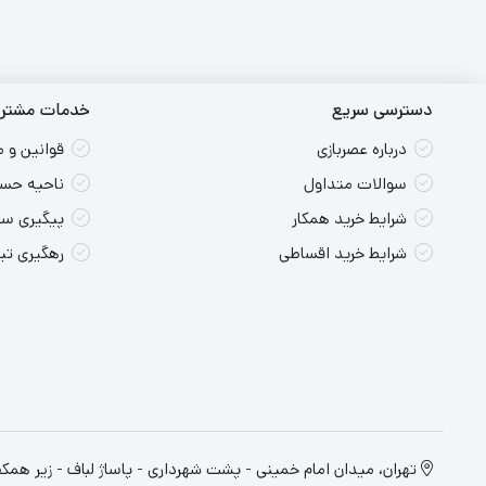
دسترسی سریع
خدمات مشتری
درباره عصربازی
قوانین و 
سوالات متداول
ناحیه حسا
شرایط خرید همکار
پیگیری س
شرایط خرید اقساطی
رهگیری ت
تهران، میدان امام خمینی - پشت شهرداری - پاساژ لباف - زیر همکف پلاک 19 - فروشگا