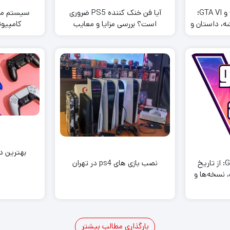
لوازم جانبی ایکس باکس وان
مقایسه کامل GTA V و GTA VI؛
آیا فن خنک کننده PS5 ضروری
لوازم جانبی ایکس باکس 360
ه، داستان و
است؟ بررسی مزایا و معایب
کامپیوتر 
بهترین 
همه چیز درباره GTA 6: از تاریخ
نصب بازی های ps4 در تهران
 نسخه‌ها و
ونیدا
4
3
2
1
بارگذاری مطالب بیشتر