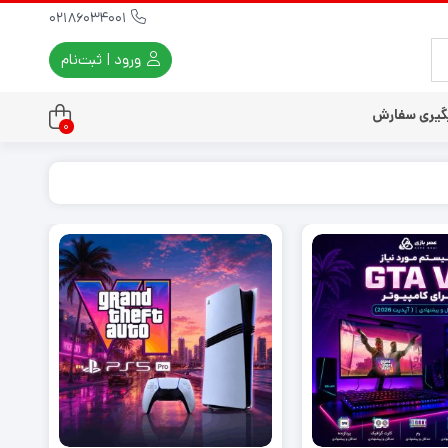
02186034001
ورود | ثبت‌نام
گیری سفارش
0
تندو
تی و کلاسیک
ی استیشن 3
ی استیشن 2
ی استیشن VR
ت دسته کنسول