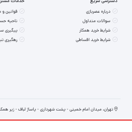
دسترسی سریع
خدمات مشتری
درباره عصربازی
قوانین و 
سوالات متداول
ناحیه حسا
شرایط خرید همکار
پیگیری س
شرایط خرید اقساطی
رهگیری ت
تهران، میدان امام خمینی - پشت شهرداری - پاساژ لباف - زیر همکف پلاک 19 - فروشگا