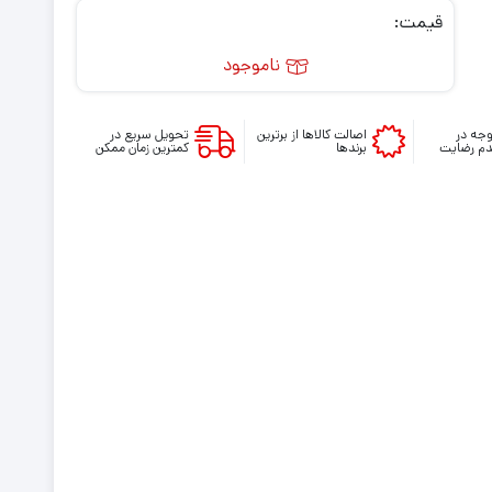
قیمت:
ناموجود
جه در
اصالت کالاها از برترین
تحویل سریع در
م رضایت
برندها
کمترین زمان ممکن