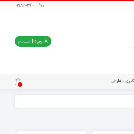
02186034001
ورود | ثبت‌نام
گیری سفارش
0
تندو
تی و کلاسیک
ی استیشن 3
ی استیشن 2