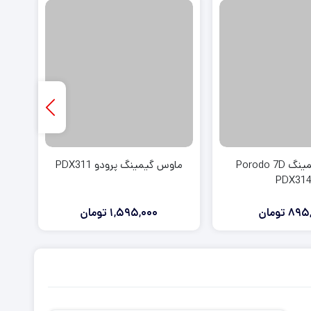
ی استیشن VR
ت دسته کنسول
ماوس گیمینگ Porodo 7D
ماوس گیمینگ پرودو PDX311
PDX31
895,
تومان
1,595,000
تومان